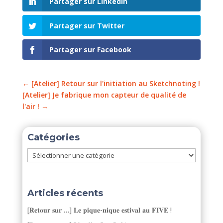
Partager sur LinkedIn
Partager sur Twitter
Partager sur Facebook
←
[Atelier] Retour sur l'initiation au Sketchnoting !
[Atelier] Je fabrique mon capteur de qualité de
l'air !
→
Catégories
Catégories
Articles récents
[𝐑𝐞𝐭𝐨𝐮𝐫 𝐬𝐮𝐫 …] 𝐋𝐞 𝐩𝐢𝐪𝐮𝐞-𝐧𝐢𝐪𝐮𝐞 𝐞𝐬𝐭𝐢𝐯𝐚𝐥 𝐚𝐮 𝐅𝐈𝐕𝐄 !