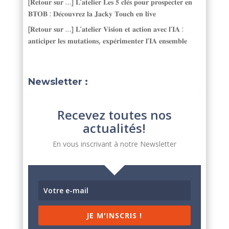
[𝐑𝐞𝐭𝐨𝐮𝐫 𝐬𝐮𝐫 …] 𝐋’𝐚𝐭𝐞𝐥𝐢𝐞𝐫 𝐋𝐞𝐬 𝟓 𝐜𝐥𝐞́𝐬 𝐩𝐨𝐮𝐫 𝐩𝐫𝐨𝐬𝐩𝐞𝐜𝐭𝐞𝐫 𝐞𝐧
𝐁𝐓𝐎𝐁 : 𝐃𝐞́𝐜𝐨𝐮𝐯𝐫𝐞𝐳 𝐥𝐚 𝐉𝐚𝐜𝐤𝐲 𝐓𝐨𝐮𝐜𝐡 𝐞𝐧 𝐥𝐢𝐯𝐞
[𝐑𝐞𝐭𝐨𝐮𝐫 𝐬𝐮𝐫 …] 𝐋’𝐚𝐭𝐞𝐥𝐢𝐞𝐫 𝐕𝐢𝐬𝐢𝐨𝐧 𝐞𝐭 𝐚𝐜𝐭𝐢𝐨𝐧 𝐚𝐯𝐞𝐜 𝐥’𝐈𝐀 :
𝐚𝐧𝐭𝐢𝐜𝐢𝐩𝐞𝐫 𝐥𝐞𝐬 𝐦𝐮𝐭𝐚𝐭𝐢𝐨𝐧𝐬, 𝐞𝐱𝐩𝐞́𝐫𝐢𝐦𝐞𝐧𝐭𝐞𝐫 𝐥’𝐈𝐀 𝐞𝐧𝐬𝐞𝐦𝐛𝐥𝐞
Newsletter :
Recevez toutes nos
actualités!
En vous inscrivant à notre Newsletter
JE M'INSCRIS !