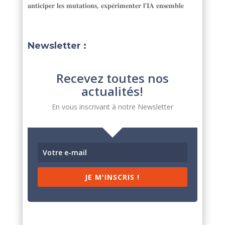
𝐚𝐧𝐭𝐢𝐜𝐢𝐩𝐞𝐫 𝐥𝐞𝐬 𝐦𝐮𝐭𝐚𝐭𝐢𝐨𝐧𝐬, 𝐞𝐱𝐩𝐞́𝐫𝐢𝐦𝐞𝐧𝐭𝐞𝐫 𝐥’𝐈𝐀 𝐞𝐧𝐬𝐞𝐦𝐛𝐥𝐞
Newsletter :
Recevez toutes nos
actualités!
En vous inscrivant à notre Newsletter
JE M'INSCRIS !