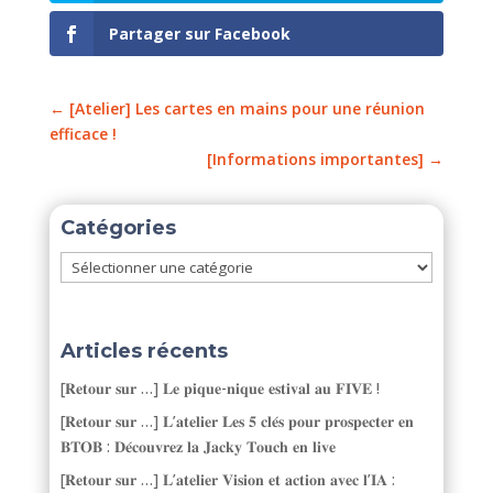
Partager sur Facebook
←
[Atelier] Les cartes en mains pour une réunion
efficace !
[Informations importantes]
→
Catégories
Catégories
Articles récents
[𝐑𝐞𝐭𝐨𝐮𝐫 𝐬𝐮𝐫 …] 𝐋𝐞 𝐩𝐢𝐪𝐮𝐞-𝐧𝐢𝐪𝐮𝐞 𝐞𝐬𝐭𝐢𝐯𝐚𝐥 𝐚𝐮 𝐅𝐈𝐕𝐄 !
[𝐑𝐞𝐭𝐨𝐮𝐫 𝐬𝐮𝐫 …] 𝐋’𝐚𝐭𝐞𝐥𝐢𝐞𝐫 𝐋𝐞𝐬 𝟓 𝐜𝐥𝐞́𝐬 𝐩𝐨𝐮𝐫 𝐩𝐫𝐨𝐬𝐩𝐞𝐜𝐭𝐞𝐫 𝐞𝐧
𝐁𝐓𝐎𝐁 : 𝐃𝐞́𝐜𝐨𝐮𝐯𝐫𝐞𝐳 𝐥𝐚 𝐉𝐚𝐜𝐤𝐲 𝐓𝐨𝐮𝐜𝐡 𝐞𝐧 𝐥𝐢𝐯𝐞
[𝐑𝐞𝐭𝐨𝐮𝐫 𝐬𝐮𝐫 …] 𝐋’𝐚𝐭𝐞𝐥𝐢𝐞𝐫 𝐕𝐢𝐬𝐢𝐨𝐧 𝐞𝐭 𝐚𝐜𝐭𝐢𝐨𝐧 𝐚𝐯𝐞𝐜 𝐥’𝐈𝐀 :