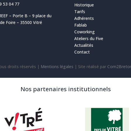
9 53 04 77
Historique
Tarifs
EEF – Porte B – 9 place du
Adhérents
e Foire – 35500 Vitré
Fablab
Coworking
Ateliers du Five
Actualités
Contact
ous droits réservés |
Mentions légales
|
Site réalisé par
Com2Breto
Nos partenaires institutionnels