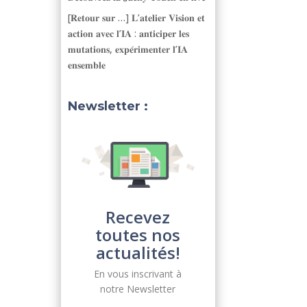
[𝐑𝐞𝐭𝐨𝐮𝐫 𝐬𝐮𝐫 …] 𝐋’𝐚𝐭𝐞𝐥𝐢𝐞𝐫 𝐕𝐢𝐬𝐢𝐨𝐧 𝐞𝐭
𝐚𝐜𝐭𝐢𝐨𝐧 𝐚𝐯𝐞𝐜 𝐥’𝐈𝐀 : 𝐚𝐧𝐭𝐢𝐜𝐢𝐩𝐞𝐫 𝐥𝐞𝐬
𝐦𝐮𝐭𝐚𝐭𝐢𝐨𝐧𝐬, 𝐞𝐱𝐩𝐞́𝐫𝐢𝐦𝐞𝐧𝐭𝐞𝐫 𝐥’𝐈𝐀
𝐞𝐧𝐬𝐞𝐦𝐛𝐥𝐞
Newsletter :
Recevez
toutes nos
actualités!
En vous inscrivant à
notre Newsletter