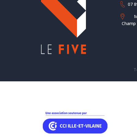
07 8
M
Champ d
T