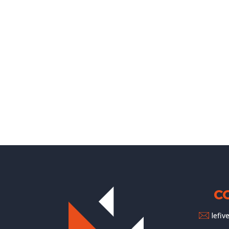
C
lefi