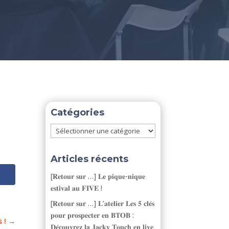
Catégories
Catégories
Articles récents
[𝐑𝐞𝐭𝐨𝐮𝐫 𝐬𝐮𝐫 …] 𝐋𝐞 𝐩𝐢𝐪𝐮𝐞-𝐧𝐢𝐪𝐮𝐞
𝐞𝐬𝐭𝐢𝐯𝐚𝐥 𝐚𝐮 𝐅𝐈𝐕𝐄 !
[𝐑𝐞𝐭𝐨𝐮𝐫 𝐬𝐮𝐫 …] 𝐋’𝐚𝐭𝐞𝐥𝐢𝐞𝐫 𝐋𝐞𝐬 𝟓 𝐜𝐥𝐞́𝐬
𝐩𝐨𝐮𝐫 𝐩𝐫𝐨𝐬𝐩𝐞𝐜𝐭𝐞𝐫 𝐞𝐧 𝐁𝐓𝐎𝐁 :
 !
→
𝐃𝐞́𝐜𝐨𝐮𝐯𝐫𝐞𝐳 𝐥𝐚 𝐉𝐚𝐜𝐤𝐲 𝐓𝐨𝐮𝐜𝐡 𝐞𝐧 𝐥𝐢𝐯𝐞