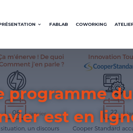
PRÉSENTATION
FABLAB
COWORKING
ATELIE
Le programme du
nvier est en lign