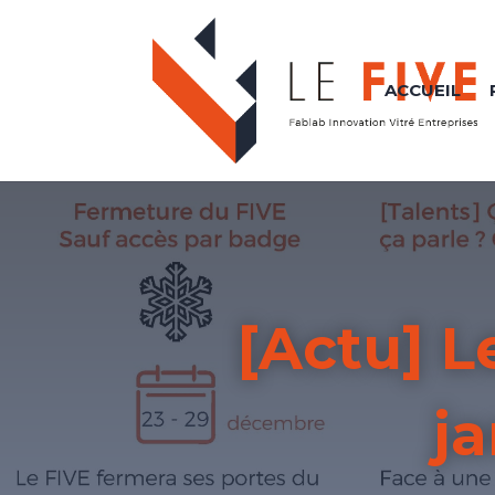
ACCUEIL
[Actu] 
ja