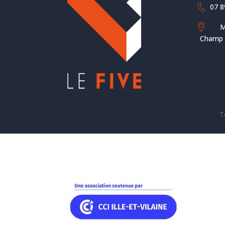
07 8
M
Champ d
T