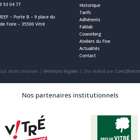
9 53 04 77
Historique
Tarifs
EEF – Porte B – 9 place du
Adhérents
e Foire – 35500 Vitré
Fablab
Coworking
Ateliers du Five
Actualités
Contact
ous droits réservés |
Mentions légales
|
Site réalisé par
Com2Breto
Nos partenaires institutionnels