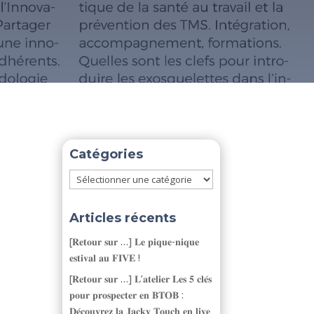
Catégories
Catégories
Articles récents
[𝐑𝐞𝐭𝐨𝐮𝐫 𝐬𝐮𝐫 …] 𝐋𝐞 𝐩𝐢𝐪𝐮𝐞-𝐧𝐢𝐪𝐮𝐞
𝐞𝐬𝐭𝐢𝐯𝐚𝐥 𝐚𝐮 𝐅𝐈𝐕𝐄 !
[𝐑𝐞𝐭𝐨𝐮𝐫 𝐬𝐮𝐫 …] 𝐋’𝐚𝐭𝐞𝐥𝐢𝐞𝐫 𝐋𝐞𝐬 𝟓 𝐜𝐥𝐞́𝐬
𝐩𝐨𝐮𝐫 𝐩𝐫𝐨𝐬𝐩𝐞𝐜𝐭𝐞𝐫 𝐞𝐧 𝐁𝐓𝐎𝐁 :
𝐃𝐞́𝐜𝐨𝐮𝐯𝐫𝐞𝐳 𝐥𝐚 𝐉𝐚𝐜𝐤𝐲 𝐓𝐨𝐮𝐜𝐡 𝐞𝐧 𝐥𝐢𝐯𝐞