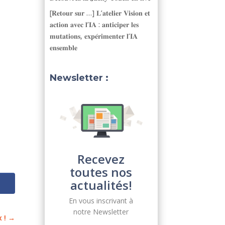
[𝐑𝐞𝐭𝐨𝐮𝐫 𝐬𝐮𝐫 …] 𝐋’𝐚𝐭𝐞𝐥𝐢𝐞𝐫 𝐕𝐢𝐬𝐢𝐨𝐧 𝐞𝐭
𝐚𝐜𝐭𝐢𝐨𝐧 𝐚𝐯𝐞𝐜 𝐥’𝐈𝐀 : 𝐚𝐧𝐭𝐢𝐜𝐢𝐩𝐞𝐫 𝐥𝐞𝐬
𝐦𝐮𝐭𝐚𝐭𝐢𝐨𝐧𝐬, 𝐞𝐱𝐩𝐞́𝐫𝐢𝐦𝐞𝐧𝐭𝐞𝐫 𝐥’𝐈𝐀
𝐞𝐧𝐬𝐞𝐦𝐛𝐥𝐞
Newsletter :
Recevez
toutes nos
actualités!
En vous inscrivant à
notre Newsletter
 !
→