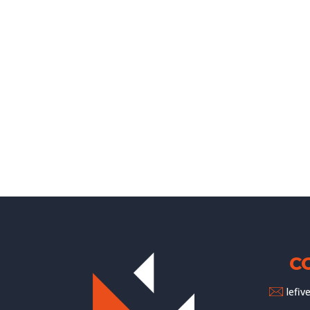
C
lefi