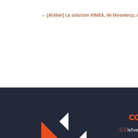
←
[Atelier] La solution KIMEA, de Moovency, 
C
lefi