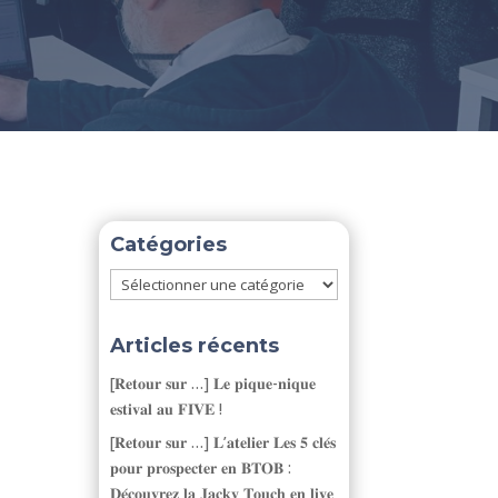
Catégories
Catégories
Articles récents
[𝐑𝐞𝐭𝐨𝐮𝐫 𝐬𝐮𝐫 …] 𝐋𝐞 𝐩𝐢𝐪𝐮𝐞-𝐧𝐢𝐪𝐮𝐞
𝐞𝐬𝐭𝐢𝐯𝐚𝐥 𝐚𝐮 𝐅𝐈𝐕𝐄 !
[𝐑𝐞𝐭𝐨𝐮𝐫 𝐬𝐮𝐫 …] 𝐋’𝐚𝐭𝐞𝐥𝐢𝐞𝐫 𝐋𝐞𝐬 𝟓 𝐜𝐥𝐞́𝐬
𝐩𝐨𝐮𝐫 𝐩𝐫𝐨𝐬𝐩𝐞𝐜𝐭𝐞𝐫 𝐞𝐧 𝐁𝐓𝐎𝐁 :
𝐃𝐞́𝐜𝐨𝐮𝐯𝐫𝐞𝐳 𝐥𝐚 𝐉𝐚𝐜𝐤𝐲 𝐓𝐨𝐮𝐜𝐡 𝐞𝐧 𝐥𝐢𝐯𝐞