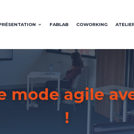
PRÉSENTATION
FABLAB
COWORKING
ATELIE
Le mode agile a
!