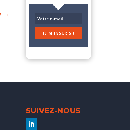
 !
→
JE M'INSCRIS !
SUIVEZ-NOUS