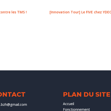
contre les TMS !
[Innovation Tour] Le FIVE chez YDEO
ONTACT
PLAN DU SITE
Accueil
ve.bzh@gmail.com
Fonctionnement