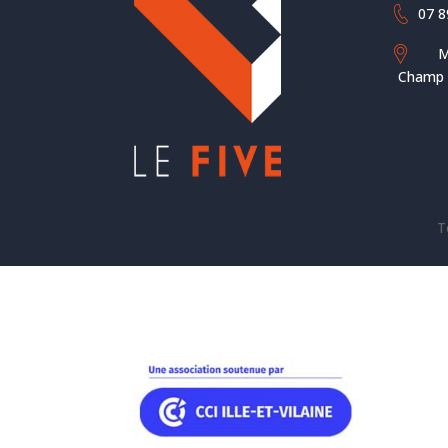
07 8
M
Champ d
T