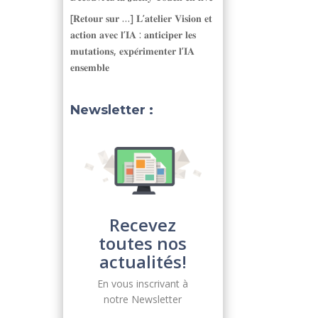
[𝐑𝐞𝐭𝐨𝐮𝐫 𝐬𝐮𝐫 …] 𝐋’𝐚𝐭𝐞𝐥𝐢𝐞𝐫 𝐕𝐢𝐬𝐢𝐨𝐧 𝐞𝐭
𝐚𝐜𝐭𝐢𝐨𝐧 𝐚𝐯𝐞𝐜 𝐥’𝐈𝐀 : 𝐚𝐧𝐭𝐢𝐜𝐢𝐩𝐞𝐫 𝐥𝐞𝐬
𝐦𝐮𝐭𝐚𝐭𝐢𝐨𝐧𝐬, 𝐞𝐱𝐩𝐞́𝐫𝐢𝐦𝐞𝐧𝐭𝐞𝐫 𝐥’𝐈𝐀
𝐞𝐧𝐬𝐞𝐦𝐛𝐥𝐞
Newsletter :
Recevez
toutes nos
actualités!
En vous inscrivant à
notre Newsletter