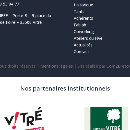
9 53 04 77
Historique
Tarifs
EEF – Porte B – 9 place du
Adhérents
e Foire – 35500 Vitré
Fablab
Coworking
Ateliers du Five
Actualités
Contact
ous droits réservés |
Mentions légales
|
Site réalisé par
Com2Breto
Nos partenaires institutionnels