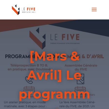
[Mars &
Avril] Le
programm