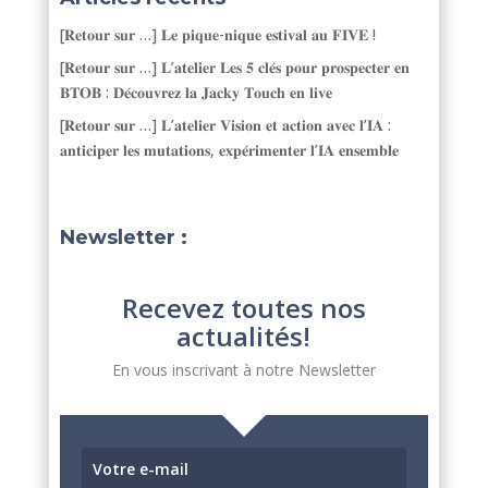
[𝐑𝐞𝐭𝐨𝐮𝐫 𝐬𝐮𝐫 …] 𝐋𝐞 𝐩𝐢𝐪𝐮𝐞-𝐧𝐢𝐪𝐮𝐞 𝐞𝐬𝐭𝐢𝐯𝐚𝐥 𝐚𝐮 𝐅𝐈𝐕𝐄 !
[𝐑𝐞𝐭𝐨𝐮𝐫 𝐬𝐮𝐫 …] 𝐋’𝐚𝐭𝐞𝐥𝐢𝐞𝐫 𝐋𝐞𝐬 𝟓 𝐜𝐥𝐞́𝐬 𝐩𝐨𝐮𝐫 𝐩𝐫𝐨𝐬𝐩𝐞𝐜𝐭𝐞𝐫 𝐞𝐧
𝐁𝐓𝐎𝐁 : 𝐃𝐞́𝐜𝐨𝐮𝐯𝐫𝐞𝐳 𝐥𝐚 𝐉𝐚𝐜𝐤𝐲 𝐓𝐨𝐮𝐜𝐡 𝐞𝐧 𝐥𝐢𝐯𝐞
[𝐑𝐞𝐭𝐨𝐮𝐫 𝐬𝐮𝐫 …] 𝐋’𝐚𝐭𝐞𝐥𝐢𝐞𝐫 𝐕𝐢𝐬𝐢𝐨𝐧 𝐞𝐭 𝐚𝐜𝐭𝐢𝐨𝐧 𝐚𝐯𝐞𝐜 𝐥’𝐈𝐀 :
𝐚𝐧𝐭𝐢𝐜𝐢𝐩𝐞𝐫 𝐥𝐞𝐬 𝐦𝐮𝐭𝐚𝐭𝐢𝐨𝐧𝐬, 𝐞𝐱𝐩𝐞́𝐫𝐢𝐦𝐞𝐧𝐭𝐞𝐫 𝐥’𝐈𝐀 𝐞𝐧𝐬𝐞𝐦𝐛𝐥𝐞
Newsletter :
Recevez toutes nos
actualités!
En vous inscrivant à notre Newsletter