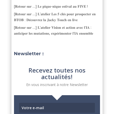
[𝐑𝐞𝐭𝐨𝐮𝐫 𝐬𝐮𝐫 …] 𝐋𝐞 𝐩𝐢𝐪𝐮𝐞-𝐧𝐢𝐪𝐮𝐞 𝐞𝐬𝐭𝐢𝐯𝐚𝐥 𝐚𝐮 𝐅𝐈𝐕𝐄 !
[𝐑𝐞𝐭𝐨𝐮𝐫 𝐬𝐮𝐫 …] 𝐋’𝐚𝐭𝐞𝐥𝐢𝐞𝐫 𝐋𝐞𝐬 𝟓 𝐜𝐥𝐞́𝐬 𝐩𝐨𝐮𝐫 𝐩𝐫𝐨𝐬𝐩𝐞𝐜𝐭𝐞𝐫 𝐞𝐧
𝐁𝐓𝐎𝐁 : 𝐃𝐞́𝐜𝐨𝐮𝐯𝐫𝐞𝐳 𝐥𝐚 𝐉𝐚𝐜𝐤𝐲 𝐓𝐨𝐮𝐜𝐡 𝐞𝐧 𝐥𝐢𝐯𝐞
[𝐑𝐞𝐭𝐨𝐮𝐫 𝐬𝐮𝐫 …] 𝐋’𝐚𝐭𝐞𝐥𝐢𝐞𝐫 𝐕𝐢𝐬𝐢𝐨𝐧 𝐞𝐭 𝐚𝐜𝐭𝐢𝐨𝐧 𝐚𝐯𝐞𝐜 𝐥’𝐈𝐀 :
𝐚𝐧𝐭𝐢𝐜𝐢𝐩𝐞𝐫 𝐥𝐞𝐬 𝐦𝐮𝐭𝐚𝐭𝐢𝐨𝐧𝐬, 𝐞𝐱𝐩𝐞́𝐫𝐢𝐦𝐞𝐧𝐭𝐞𝐫 𝐥’𝐈𝐀 𝐞𝐧𝐬𝐞𝐦𝐛𝐥𝐞
Newsletter :
Recevez toutes nos
actualités!
En vous inscrivant à notre Newsletter