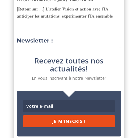
[𝐑𝐞𝐭𝐨𝐮𝐫 𝐬𝐮𝐫 …] 𝐋’𝐚𝐭𝐞𝐥𝐢𝐞𝐫 𝐕𝐢𝐬𝐢𝐨𝐧 𝐞𝐭 𝐚𝐜𝐭𝐢𝐨𝐧 𝐚𝐯𝐞𝐜 𝐥’𝐈𝐀 :
𝐚𝐧𝐭𝐢𝐜𝐢𝐩𝐞𝐫 𝐥𝐞𝐬 𝐦𝐮𝐭𝐚𝐭𝐢𝐨𝐧𝐬, 𝐞𝐱𝐩𝐞́𝐫𝐢𝐦𝐞𝐧𝐭𝐞𝐫 𝐥’𝐈𝐀 𝐞𝐧𝐬𝐞𝐦𝐛𝐥𝐞
Newsletter :
Recevez toutes nos
actualités!
En vous inscrivant à notre Newsletter
JE M'INSCRIS !