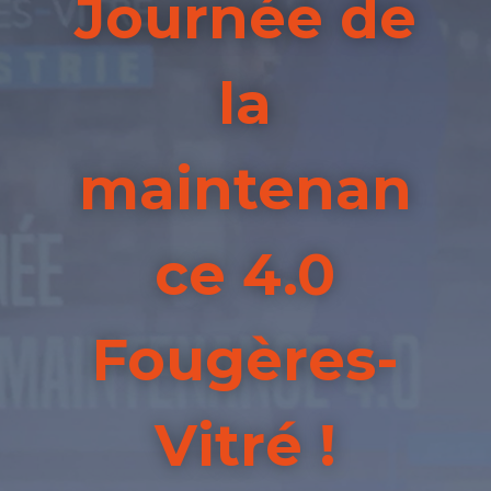
Journée de
la
maintenan
ce 4.0
Fougères-
Vitré !