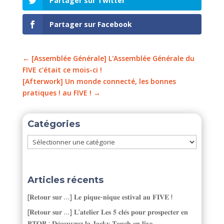
Partager sur Twitter
Partager sur Facebook
←
[Assemblée Générale] L'Assemblée Générale du
FIVE c'était ce mois-ci !
[Afterwork] Un monde connecté, les bonnes
pratiques ! au FIVE !
→
Catégories
Catégories
Articles récents
[𝐑𝐞𝐭𝐨𝐮𝐫 𝐬𝐮𝐫 …] 𝐋𝐞 𝐩𝐢𝐪𝐮𝐞-𝐧𝐢𝐪𝐮𝐞 𝐞𝐬𝐭𝐢𝐯𝐚𝐥 𝐚𝐮 𝐅𝐈𝐕𝐄 !
[𝐑𝐞𝐭𝐨𝐮𝐫 𝐬𝐮𝐫 …] 𝐋’𝐚𝐭𝐞𝐥𝐢𝐞𝐫 𝐋𝐞𝐬 𝟓 𝐜𝐥𝐞́𝐬 𝐩𝐨𝐮𝐫 𝐩𝐫𝐨𝐬𝐩𝐞𝐜𝐭𝐞𝐫 𝐞𝐧
𝐁𝐓𝐎𝐁 : 𝐃𝐞́𝐜𝐨𝐮𝐯𝐫𝐞𝐳 𝐥𝐚 𝐉𝐚𝐜𝐤𝐲 𝐓𝐨𝐮𝐜𝐡 𝐞𝐧 𝐥𝐢𝐯𝐞