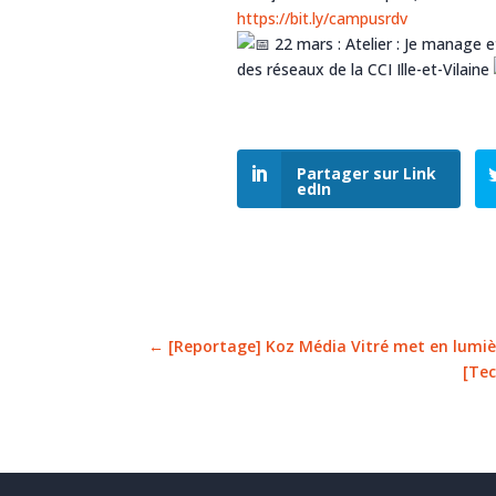
https://bit.ly/campusrdv
22 mars : Atelier : Je manage 
des réseaux de la
CCI Ille-et-Vilaine
Partager sur Link
edIn
←
[Reportage] Koz Média Vitré met en lumièr
[Tec