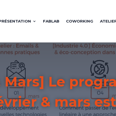
PRÉSENTATION
FABLAB
COWORKING
ATELIE
 & Mars] Le prog
vrier & mars est