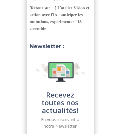
[𝐑𝐞𝐭𝐨𝐮𝐫 𝐬𝐮𝐫 …] 𝐋’𝐚𝐭𝐞𝐥𝐢𝐞𝐫 𝐕𝐢𝐬𝐢𝐨𝐧 𝐞𝐭
𝐚𝐜𝐭𝐢𝐨𝐧 𝐚𝐯𝐞𝐜 𝐥’𝐈𝐀 : 𝐚𝐧𝐭𝐢𝐜𝐢𝐩𝐞𝐫 𝐥𝐞𝐬
𝐦𝐮𝐭𝐚𝐭𝐢𝐨𝐧𝐬, 𝐞𝐱𝐩𝐞́𝐫𝐢𝐦𝐞𝐧𝐭𝐞𝐫 𝐥’𝐈𝐀
𝐞𝐧𝐬𝐞𝐦𝐛𝐥𝐞
Newsletter :
Recevez
toutes nos
actualités!
En vous inscrivant à
notre Newsletter