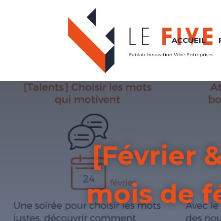
ACCUEIL
[Février
mois de fé