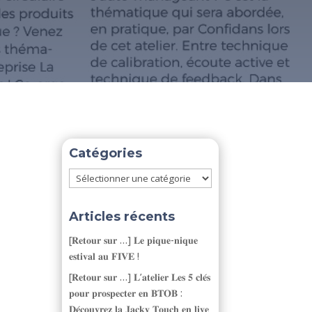
Catégories
Catégories
Articles récents
[𝐑𝐞𝐭𝐨𝐮𝐫 𝐬𝐮𝐫 …] 𝐋𝐞 𝐩𝐢𝐪𝐮𝐞-𝐧𝐢𝐪𝐮𝐞
𝐞𝐬𝐭𝐢𝐯𝐚𝐥 𝐚𝐮 𝐅𝐈𝐕𝐄 !
[𝐑𝐞𝐭𝐨𝐮𝐫 𝐬𝐮𝐫 …] 𝐋’𝐚𝐭𝐞𝐥𝐢𝐞𝐫 𝐋𝐞𝐬 𝟓 𝐜𝐥𝐞́𝐬
𝐩𝐨𝐮𝐫 𝐩𝐫𝐨𝐬𝐩𝐞𝐜𝐭𝐞𝐫 𝐞𝐧 𝐁𝐓𝐎𝐁 :
𝐃𝐞́𝐜𝐨𝐮𝐯𝐫𝐞𝐳 𝐥𝐚 𝐉𝐚𝐜𝐤𝐲 𝐓𝐨𝐮𝐜𝐡 𝐞𝐧 𝐥𝐢𝐯𝐞