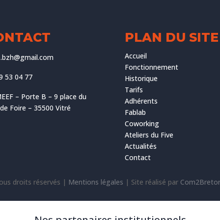
ONTACT
PLAN DU SITE
Accueil
ve.bzh@gmail.com
Fonctionnement
9 53 04 77
Historique
Tarifs
EEF – Porte B – 9 place du
Adhérents
e Foire – 35500 Vitré
Fablab
Coworking
Ateliers du Five
Actualités
Contact
ous droits réservés |
Mentions légales
|
Site réalisé par
Com2Breto
Nos partenaires institutionnels