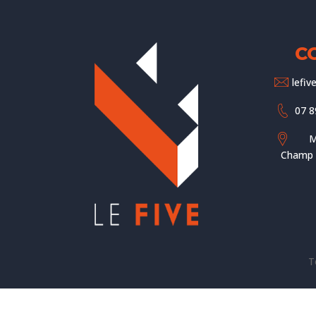
C
lefi
07 8
M
Champ d
T