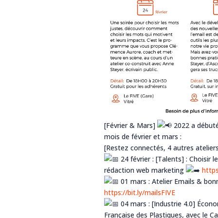
[Février & Mars]
2022 a débuté 
mois de février et mars :
[Restez connectés, 4 autres atelier
24 février : [Talents] : Choisir
rédaction web marketing
https
01 mars : Atelier Emails & bon
https://bit.ly/mailsFIVE
04 mars : [Industrie 4.0] Écono
Française des Plastiques, avec le
Ca