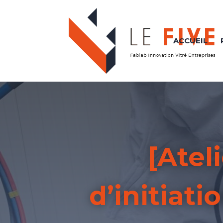
ACCUEIL
[Ateli
d’initiati