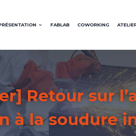
PRÉSENTATION
FABLAB
COWORKING
ATELIE
er] Retour sur l’
on à la soudure i