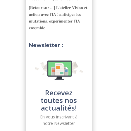
[𝐑𝐞𝐭𝐨𝐮𝐫 𝐬𝐮𝐫 …] 𝐋’𝐚𝐭𝐞𝐥𝐢𝐞𝐫 𝐕𝐢𝐬𝐢𝐨𝐧 𝐞𝐭
𝐚𝐜𝐭𝐢𝐨𝐧 𝐚𝐯𝐞𝐜 𝐥’𝐈𝐀 : 𝐚𝐧𝐭𝐢𝐜𝐢𝐩𝐞𝐫 𝐥𝐞𝐬
𝐦𝐮𝐭𝐚𝐭𝐢𝐨𝐧𝐬, 𝐞𝐱𝐩𝐞́𝐫𝐢𝐦𝐞𝐧𝐭𝐞𝐫 𝐥’𝐈𝐀
𝐞𝐧𝐬𝐞𝐦𝐛𝐥𝐞
Newsletter :
Recevez
toutes nos
actualités!
En vous inscrivant à
notre Newsletter