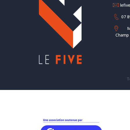
lefi
07 8
M
Champ d
T