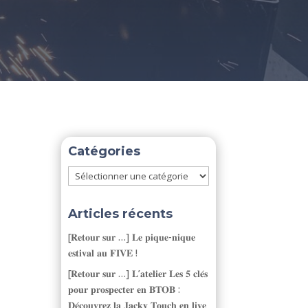
Catégories
Catégories
Articles récents
[𝐑𝐞𝐭𝐨𝐮𝐫 𝐬𝐮𝐫 …] 𝐋𝐞 𝐩𝐢𝐪𝐮𝐞-𝐧𝐢𝐪𝐮𝐞
𝐞𝐬𝐭𝐢𝐯𝐚𝐥 𝐚𝐮 𝐅𝐈𝐕𝐄 !
[𝐑𝐞𝐭𝐨𝐮𝐫 𝐬𝐮𝐫 …] 𝐋’𝐚𝐭𝐞𝐥𝐢𝐞𝐫 𝐋𝐞𝐬 𝟓 𝐜𝐥𝐞́𝐬
𝐩𝐨𝐮𝐫 𝐩𝐫𝐨𝐬𝐩𝐞𝐜𝐭𝐞𝐫 𝐞𝐧 𝐁𝐓𝐎𝐁 :
𝐃𝐞́𝐜𝐨𝐮𝐯𝐫𝐞𝐳 𝐥𝐚 𝐉𝐚𝐜𝐤𝐲 𝐓𝐨𝐮𝐜𝐡 𝐞𝐧 𝐥𝐢𝐯𝐞