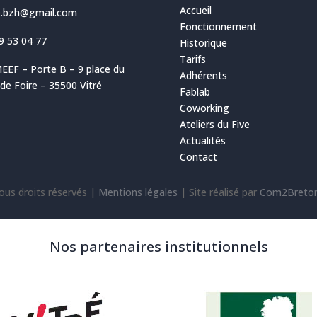
Accueil
ve.bzh@gmail.com
Fonctionnement
9 53 04 77
Historique
Tarifs
EEF – Porte B – 9 place du
Adhérents
e Foire – 35500 Vitré
Fablab
Coworking
Ateliers du Five
Actualités
Contact
ous droits réservés |
Mentions légales
|
Site réalisé par
Com2Breto
Nos partenaires institutionnels