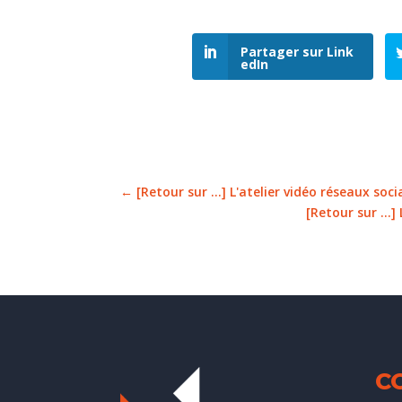
Partager sur Link
edIn
←
[Retour sur ...] L'atelier vidéo réseaux soci
[Retour sur ...
C