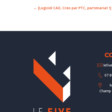
←
[Logiciel CAO, Creo par PTC, partenariat !]
C
lefi
07 8
M
Champ d