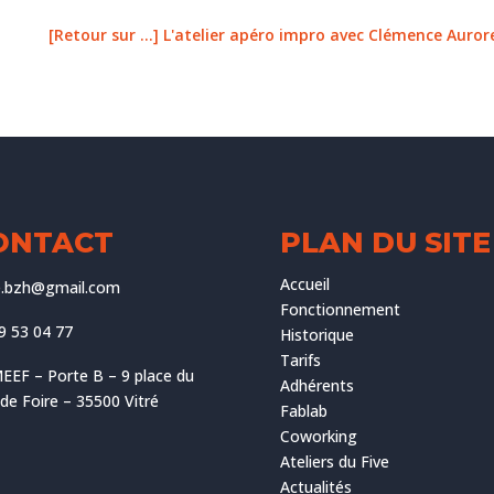
[Retour sur ...] L'atelier apéro impro avec Clémence Aurore
ONTACT
PLAN DU SITE
Accueil
ve.bzh@gmail.com
Fonctionnement
9 53 04 77
Historique
Tarifs
EEF – Porte B – 9 place du
Adhérents
e Foire – 35500 Vitré
Fablab
Coworking
Ateliers du Five
Actualités