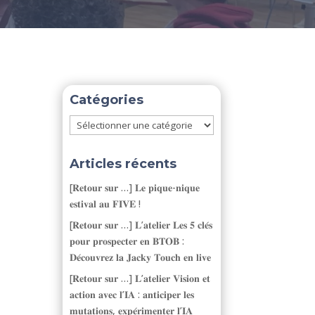
Catégories
Catégories
Articles récents
[𝐑𝐞𝐭𝐨𝐮𝐫 𝐬𝐮𝐫 …] 𝐋𝐞 𝐩𝐢𝐪𝐮𝐞-𝐧𝐢𝐪𝐮𝐞
𝐞𝐬𝐭𝐢𝐯𝐚𝐥 𝐚𝐮 𝐅𝐈𝐕𝐄 !
[𝐑𝐞𝐭𝐨𝐮𝐫 𝐬𝐮𝐫 …] 𝐋’𝐚𝐭𝐞𝐥𝐢𝐞𝐫 𝐋𝐞𝐬 𝟓 𝐜𝐥𝐞́𝐬
𝐩𝐨𝐮𝐫 𝐩𝐫𝐨𝐬𝐩𝐞𝐜𝐭𝐞𝐫 𝐞𝐧 𝐁𝐓𝐎𝐁 :
𝐃𝐞́𝐜𝐨𝐮𝐯𝐫𝐞𝐳 𝐥𝐚 𝐉𝐚𝐜𝐤𝐲 𝐓𝐨𝐮𝐜𝐡 𝐞𝐧 𝐥𝐢𝐯𝐞
[𝐑𝐞𝐭𝐨𝐮𝐫 𝐬𝐮𝐫 …] 𝐋’𝐚𝐭𝐞𝐥𝐢𝐞𝐫 𝐕𝐢𝐬𝐢𝐨𝐧 𝐞𝐭
𝐚𝐜𝐭𝐢𝐨𝐧 𝐚𝐯𝐞𝐜 𝐥’𝐈𝐀 : 𝐚𝐧𝐭𝐢𝐜𝐢𝐩𝐞𝐫 𝐥𝐞𝐬
𝐦𝐮𝐭𝐚𝐭𝐢𝐨𝐧𝐬, 𝐞𝐱𝐩𝐞́𝐫𝐢𝐦𝐞𝐧𝐭𝐞𝐫 𝐥’𝐈𝐀