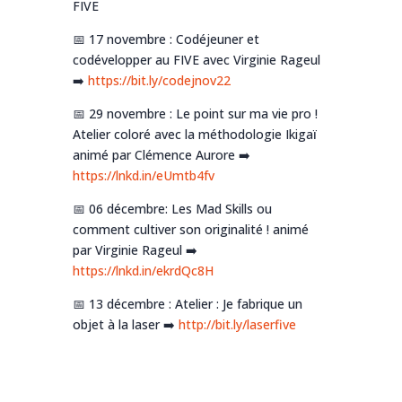
FIVE
📅 17 novembre : Codéjeuner et
codévelopper au FIVE avec Virginie Rageul
➡️
https://bit.ly/codejnov22
📅 29 novembre : Le point sur ma vie pro !
Atelier coloré avec la méthodologie Ikigaï
animé par Clémence Aurore ➡️
https://lnkd.in/eUmtb4fv
📅 06 décembre: Les Mad Skills ou
comment cultiver son originalité ! animé
par Virginie Rageul ➡️
https://lnkd.in/ekrdQc8H
📅 13 décembre : Atelier : Je fabrique un
objet à la laser ➡️
http://bit.ly/laserfive