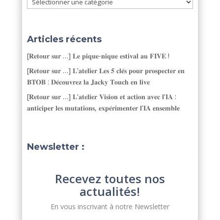
Catégories
Articles récents
[𝐑𝐞𝐭𝐨𝐮𝐫 𝐬𝐮𝐫 …] 𝐋𝐞 𝐩𝐢𝐪𝐮𝐞-𝐧𝐢𝐪𝐮𝐞 𝐞𝐬𝐭𝐢𝐯𝐚𝐥 𝐚𝐮 𝐅𝐈𝐕𝐄 !
[𝐑𝐞𝐭𝐨𝐮𝐫 𝐬𝐮𝐫 …] 𝐋’𝐚𝐭𝐞𝐥𝐢𝐞𝐫 𝐋𝐞𝐬 𝟓 𝐜𝐥𝐞́𝐬 𝐩𝐨𝐮𝐫 𝐩𝐫𝐨𝐬𝐩𝐞𝐜𝐭𝐞𝐫 𝐞𝐧
𝐁𝐓𝐎𝐁 : 𝐃𝐞́𝐜𝐨𝐮𝐯𝐫𝐞𝐳 𝐥𝐚 𝐉𝐚𝐜𝐤𝐲 𝐓𝐨𝐮𝐜𝐡 𝐞𝐧 𝐥𝐢𝐯𝐞
[𝐑𝐞𝐭𝐨𝐮𝐫 𝐬𝐮𝐫 …] 𝐋’𝐚𝐭𝐞𝐥𝐢𝐞𝐫 𝐕𝐢𝐬𝐢𝐨𝐧 𝐞𝐭 𝐚𝐜𝐭𝐢𝐨𝐧 𝐚𝐯𝐞𝐜 𝐥’𝐈𝐀 :
𝐚𝐧𝐭𝐢𝐜𝐢𝐩𝐞𝐫 𝐥𝐞𝐬 𝐦𝐮𝐭𝐚𝐭𝐢𝐨𝐧𝐬, 𝐞𝐱𝐩𝐞́𝐫𝐢𝐦𝐞𝐧𝐭𝐞𝐫 𝐥’𝐈𝐀 𝐞𝐧𝐬𝐞𝐦𝐛𝐥𝐞
Newsletter :
Recevez toutes nos
actualités!
En vous inscrivant à notre Newsletter